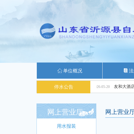
ꀇ
单位概况
뀴
法
5月21日停水通知
停水公告
2026-05-20
网上营业厅
网上营业
用水报装